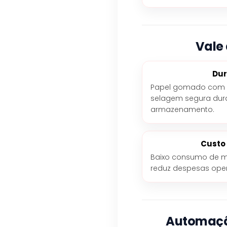
Vale
Dur
Papel gomado com al
selagem segura dura
armazenamento.
Custo
Baixo consumo de ma
reduz despesas oper
Automaçã