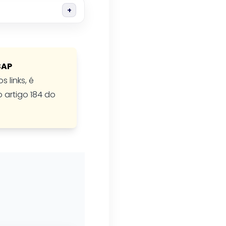
SAP
 links, é
o artigo 184 do