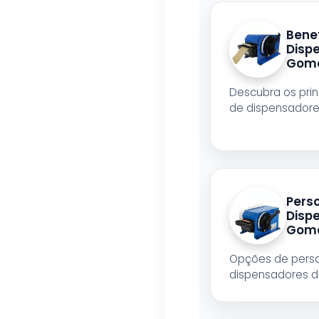
Benef
Disp
Gom
Descubra os prin
de dispensador
Pers
Disp
Gom
Opções de perso
dispensadores 