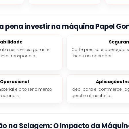
 a pena investir na máquina Papel G
abilidade
Segura
ta resistência garante
Corte preciso e operação 
nte transporte e
riscos ao operador.
 Operacional
Aplicações In
terial e alto rendimento
Ideal para e-commerce, logí
acionais.
geral e alimentício.
o na Selagem: O Impacto da Máquina