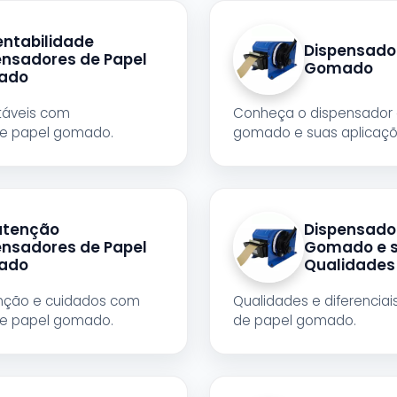
entabilidade
Dispensado
ensadores de Papel
Gomado
ado
táveis com
Conheça o dispensador 
de papel gomado.
gomado e suas aplicaçõ
tenção
Dispensado
ensadores de Papel
Gomado e 
ado
Qualidades
nção e cuidados com
Qualidades e diferencia
de papel gomado.
de papel gomado.