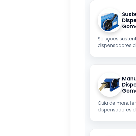
Sust
Disp
Gom
Soluções susten
dispensadores 
Manu
Disp
Gom
Guia de manute
dispensadores 