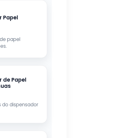
r Papel
de papel
es.
r de Papel
suas
is do dispensador