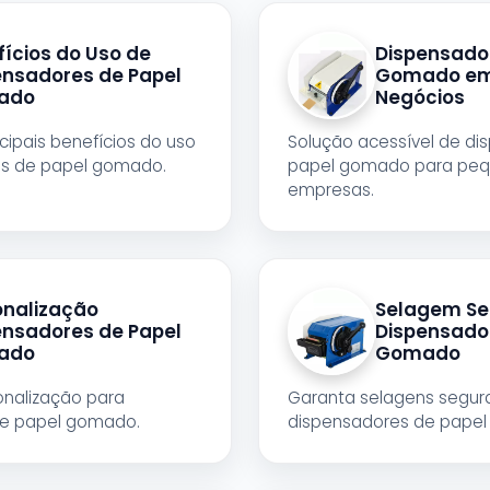
ícios do Uso de
Dispensado
ensadores de Papel
Gomado em
ado
Negócios
cipais benefícios do uso
Solução acessível de di
es de papel gomado.
papel gomado para pe
empresas.
onalização
Selagem Se
ensadores de Papel
Dispensado
ado
Gomado
nalização para
Garanta selagens segu
de papel gomado.
dispensadores de pape