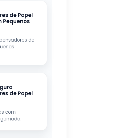
res de Papel
 Pequenos
spensadores de
quenas
gura
res de Papel
ras com
l gomado.