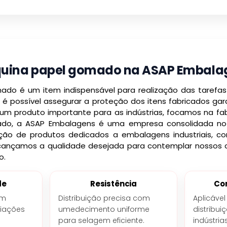
uina papel gomado na ASAP Embala
do é um item indispensável para realização das tarefas
 é possível assegurar a proteção dos itens fabricados ga
 um produto importante para as indústrias, focamos na fab
ado, a ASAP Embalagens é uma empresa consolidada no
uição de produtos dedicados a embalagens industriais, co
 alcançamos a qualidade desejada para contemplar nossos 
o.
de
Resistência
Co
om
Distribuição precisa com
Aplicáve
riações
umedecimento uniforme
distribu
para selagem eficiente.
indústria