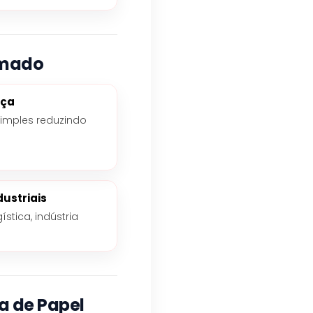
omado
nça
simples reduzindo
dustriais
stica, indústria
 de Papel