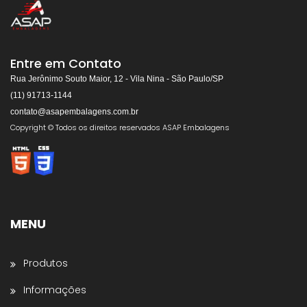
ASAP EMBALAGENS
Respondemos rapidamente
Entre em Contato
Rua Jerônimo Souto Maior, 12 - Vila Nina - São Paulo/SP
(11) 91713-1144
contato@asapembalagens.com.br
👋
Olá! Bem-vindo!
Copyright © Todos os direitos reservados ASAP Embalagens
Somos especialistas em
Máquinas de Arquear,
Envolvedoras, Filme Stretch, Fitas de Arquear,
Selos para Fitas de Arquear, Aplicador de Filme
Stretch, Cantoneiras, Dispensador de Papel
Gomado e Entre outros
.
MENU
Preencha os dados abaixo e o atendimento
continuará no WhatsApp:
Produtos
Nome *
Informações