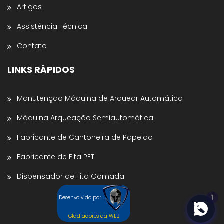
Artigos
Nome da Empresa *
Assistência Técnica
Contato
Estado *
LINKS RÁPIDOS
Telefone *
Manutenção Máquina de Arquear Automática
Máquina Arqueação Semiautomática
Enviar para WhatsApp
Fabricante de Cantoneira de Papelão
Fabricante de Fita PET
Dispensador de Fita Gomada
1
Desenvolvido por
Gladiadores da WEB