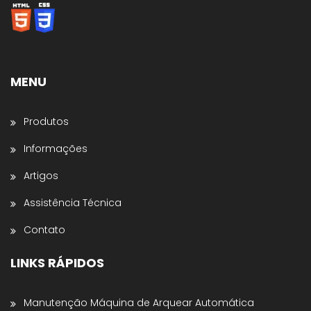
Somos especialistas em
Máquinas de Arquear,
Envolvedoras, Filme Stretch, Fitas de Arquear,
Selos para Fitas de Arquear, Aplicador de Filme
Stretch, Cantoneiras, Dispensador de Papel
Gomado e Entre outros
.
MENU
Preencha os dados abaixo e o atendimento
continuará no WhatsApp:
Produtos
Nome *
Informações
Artigos
Nome da Empresa *
Assistência Técnica
Contato
Estado *
LINKS RÁPIDOS
Telefone *
Manutenção Máquina de Arquear Automática