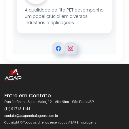
A qualidade da fita PET desempenha
um papel crucial em diversas
indústrias e aplicações.
ASAP EMBALAGENS
Respondemos rapidamente
Entre em Contato
Rua Jerônimo Souto Maior, 12 - Vila Nina - São Paulo/SP
(11) 91713-1144
contato@asapembalagens.com.br
👋
Olá! Bem-vindo!
Copyright © Todos os direitos reservados ASAP Embalagens