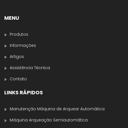
Stretch, Cantoneiras, Dispensador de Papel
Gomado e Entre outros
.
MENU
Preencha os dados abaixo e o atendimento
continuará no WhatsApp:
Produtos
Nome *
Informações
Artigos
Nome da Empresa *
Assistência Técnica
Contato
Estado *
LINKS RÁPIDOS
Telefone *
Manutenção Máquina de Arquear Automática
Máquina Arqueação Semiautomática