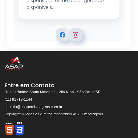
dispensadores de papel gomado
disponíveis.
ASAP EMBALAGENS
Respondemos rapidamente
Entre em Contato
Rua Jerônimo Souto Maior, 12 - Vila Nina - São Paulo/SP
(11) 91713-1144
contato@asapembalagens.com.br
👋
Olá! Bem-vindo!
Copyright © Todos os direitos reservados ASAP Embalagens
Somos especialistas em
Máquinas de Arquear,
Envolvedoras, Filme Stretch, Fitas de Arquear,
Selos para Fitas de Arquear, Aplicador de Filme