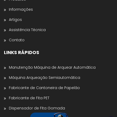
Nome *
Informações
Artigos
Nome da Empresa *
Assistência Técnica
Contato
Estado *
LINKS RÁPIDOS
Telefone *
Manutenção Máquina de Arquear Automática
Máquina Arqueação Semiautomática
Enviar para WhatsApp
Fabricante de Cantoneira de Papelão
Fabricante de Fita PET
Dispensador de Fita Gomada