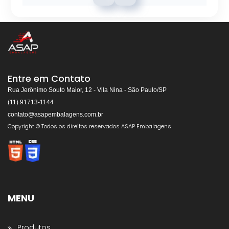
ASAP EMBALAGENS
Respondemos rapidamente
Entre em Contato
Rua Jerônimo Souto Maior, 12 - Vila Nina - São Paulo/SP
(11) 91713-1144
contato@asapembalagens.com.br
👋
Olá! Bem-vindo!
Copyright © Todos os direitos reservados ASAP Embalagens
Somos especialistas em
Máquinas de Arquear,
Envolvedoras, Filme Stretch, Fitas de Arquear,
Selos para Fitas de Arquear, Aplicador de Filme
Stretch, Cantoneiras, Dispensador de Papel
Gomado e Entre outros
.
MENU
Preencha os dados abaixo e o atendimento
continuará no WhatsApp:
Produtos