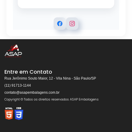
ASAP EMBALAGENS
Respondemos rapidamente
Entre em Contato
Rua Jerônimo Souto Maior, 12 - Vila Nina - São Paulo/SP
(11) 91713-1144
contato@asapembalagens.com.br
👋
Olá! Bem-vindo!
Copyright © Todos os direitos reservados ASAP Embalagens
Somos especialistas em
Máquinas de Arquear,
Envolvedoras, Filme Stretch, Fitas de Arquear,
Selos para Fitas de Arquear, Aplicador de Filme
Stretch, Cantoneiras, Dispensador de Papel
Gomado e Entre outros
.