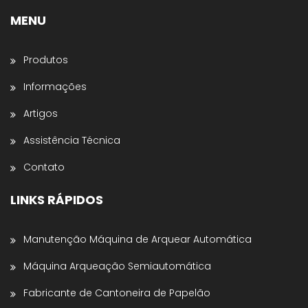
MENU
Preencha os dados abaixo e o atendimento
continuará no WhatsApp:
Produtos
Nome *
Informações
Artigos
Nome da Empresa *
Assistência Técnica
Contato
Estado *
LINKS RÁPIDOS
Telefone *
Manutenção Máquina de Arquear Automática
Máquina Arqueação Semiautomática
Enviar para WhatsApp
Fabricante de Cantoneira de Papelão