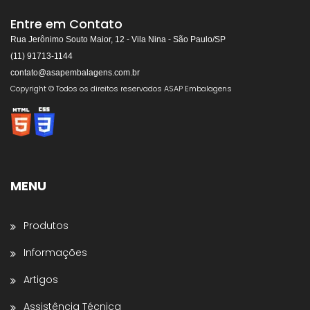
ASAP EMBALAGENS
Respondemos rapidamente
Entre em Contato
Rua Jerônimo Souto Maior, 12 - Vila Nina - São Paulo/SP
(11) 91713-1144
contato@asapembalagens.com.br
👋
Olá! Bem-vindo!
Copyright © Todos os direitos reservados ASAP Embalagens
Somos especialistas em
Máquinas de Arquear,
Envolvedoras, Filme Stretch, Fitas de Arquear,
Selos para Fitas de Arquear, Aplicador de Filme
Stretch, Cantoneiras, Dispensador de Papel
Gomado e Entre outros
.
MENU
Preencha os dados abaixo e o atendimento
continuará no WhatsApp:
Produtos
Nome *
Informações
Artigos
Nome da Empresa *
Assistência Técnica