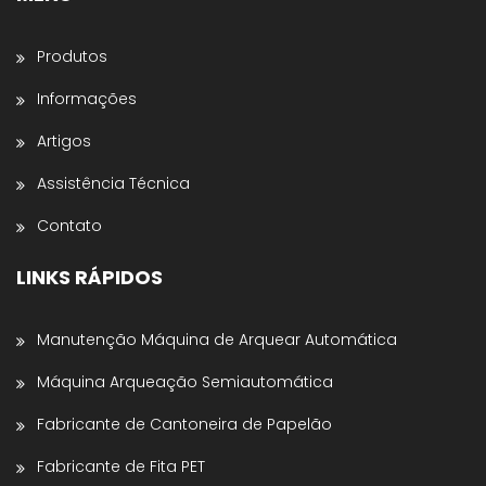
continuará no WhatsApp:
Produtos
Nome *
Informações
Artigos
Nome da Empresa *
Assistência Técnica
Contato
Estado *
LINKS RÁPIDOS
Telefone *
Manutenção Máquina de Arquear Automática
Máquina Arqueação Semiautomática
Enviar para WhatsApp
Fabricante de Cantoneira de Papelão
Fabricante de Fita PET