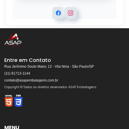
ASAP EMBALAGENS
Respondemos rapidamente
Entre em Contato
Rua Jerônimo Souto Maior, 12 - Vila Nina - São Paulo/SP
(11) 91713-1144
contato@asapembalagens.com.br
👋
Olá! Bem-vindo!
Copyright © Todos os direitos reservados ASAP Embalagens
Somos especialistas em
Máquinas de Arquear,
Envolvedoras, Filme Stretch, Fitas de Arquear,
Selos para Fitas de Arquear, Aplicador de Filme
Stretch, Cantoneiras, Dispensador de Papel
Gomado e Entre outros
.
MENU
Preencha os dados abaixo e o atendimento