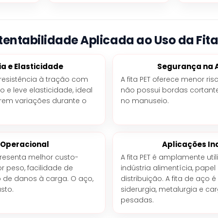
tentabilidade Aplicada ao Uso da Fita
ia e Elasticidade
Segurança na 
a resistência à tração com
A fita PET oferece menor ris
e leve elasticidade, ideal
não possui bordas cortant
rem variações durante o
no manuseio.
 Operacional
Aplicações In
resenta melhor custo-
A fita PET é amplamente util
 peso, facilidade de
indústria alimentícia, papel
 de danos à carga. O aço,
distribuição. A fita de aç
sto.
siderurgia, metalurgia e c
pesadas.