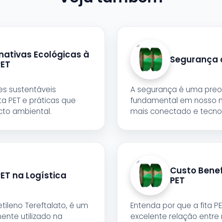
nativas Ecológicas à
Segurança 
PET
s sustentáveis
A segurança é uma pre
ta PET e práticas que
fundamental em nosso 
to ambiental.
mais conectado e tecnol
Custo Benef
PET na Logística
PET
ietileno Tereftalato, é um
Entenda por que a fita P
nte utilizado na
excelente relação entre 