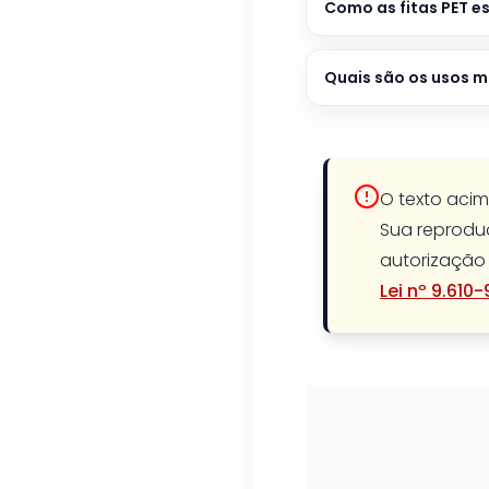
Como as fitas PET e
Quais são os usos m
O texto acim
Sua reproduç
autorização 
Lei nº 9.610