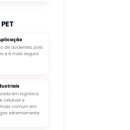
 PET
Aplicação
co de acidentes, pois
es e é mais segura
dustriais
izada em logística,
 e celulose e
o é mais comum em
argas extremamente