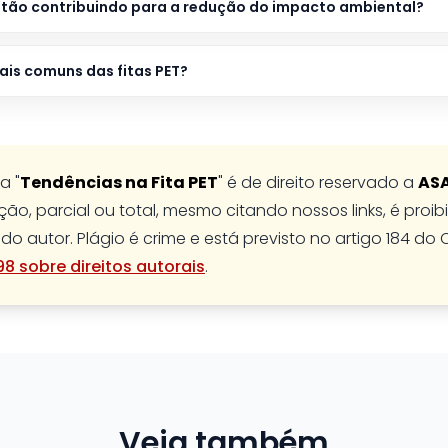
stão contribuindo para a redução do impacto ambiental?
ais comuns das fitas PET?
a "
Tendências na Fita PET
" é de direito reservado a
AS
ão, parcial ou total, mesmo citando nossos links, é proi
do autor. Plágio é crime e está previsto no artigo 184 do 
-98 sobre direitos autorais
.
Veja também