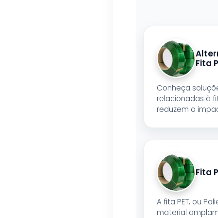
Alter
Fita 
Conheça soluçõe
relacionadas à fi
reduzem o impac
Fita 
A fita PET, ou Pol
material amplame