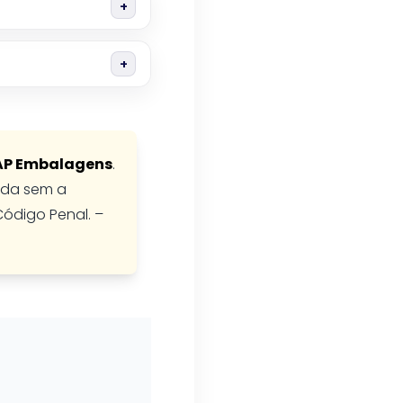
AP Embalagens
.
bida sem a
Código Penal. –