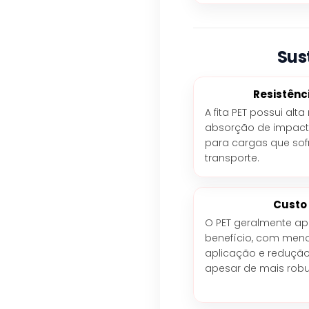
Sus
Resistênc
A fita PET possui alt
absorção de impacto 
para cargas que sof
transporte.
Custo
O PET geralmente ap
benefício, com menor
aplicação e redução
apesar de mais robu