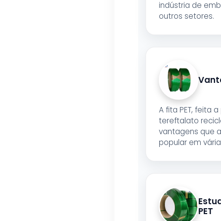
indústria de emb
outros setores.
Vant
A fita PET, feita a
tereftalato reci
vantagens que 
popular em vária
Estu
PET