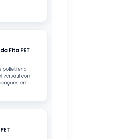
da Fita PET
de polietileno
l versátil com
licações em
 PET