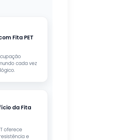
com Fita PET
ocupação
mundo cada vez
ógico.
ício da Fita
ET oferece
resistência e