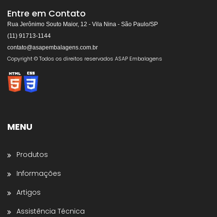
Respondemos rapidamente
Entre em Contato
Rua Jerônimo Souto Maior, 12 - Vila Nina - São Paulo/SP
(11) 91713-1144
contato@asapembalagens.com.br
👋
Olá! Bem-vindo!
Copyright © Todos os direitos reservados ASAP Embalagens
Somos especialistas em
Máquinas de Arquear,
Envolvedoras, Filme Stretch, Fitas de Arquear,
Selos para Fitas de Arquear, Aplicador de Filme
Stretch, Cantoneiras, Dispensador de Papel
Gomado e Entre outros
.
MENU
Preencha os dados abaixo e o atendimento
continuará no WhatsApp:
Produtos
Nome *
Informações
Artigos
Nome da Empresa *
Assistência Técnica