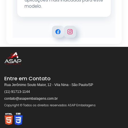
modelo.
ASAP EMBALAGENS
Respondemos rapidamente
Entre em Contato
Rua Jerônimo Souto Maior, 12 - Vila Nina - São Paulo/SP
(11) 91713-1144
contato@asapembalagens.com.br
👋
Olá! Bem-vindo!
Copyright © Todos os direitos reservados ASAP Embalagens
Somos especialistas em
Máquinas de Arquear,
Envolvedoras, Filme Stretch, Fitas de Arquear,
Selos para Fitas de Arquear, Aplicador de Filme