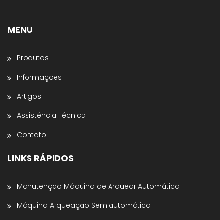
Stretch, Cantoneiras, Dispensador de Papel
Gomado e Entre outros
.
MENU
Preencha os dados abaixo e o atendimento
continuará no WhatsApp:
Produtos
Nome *
Informações
Artigos
Nome da Empresa *
Assistência Técnica
Contato
Estado *
LINKS RÁPIDOS
Telefone *
Manutenção Máquina de Arquear Automática
Máquina Arqueação Semiautomática