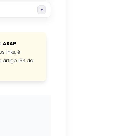
 a
ASAP
 links, é
o artigo 184 do