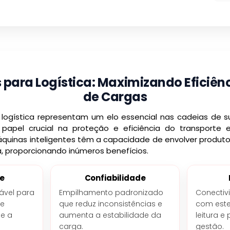
para Logística: Maximizando Eficiên
de Cargas
 logística representam um elo essencial nas cadeias de 
apel crucial na proteção e eficiência do transporte
quinas inteligentes têm a capacidade de envolver produto
a, proporcionando inúmeros benefícios.
de
Confiabilidade
ável para
Empilhamento padronizado
Conectiv
de
que reduz inconsistências e
com este
me a
aumenta a estabilidade da
leitura e
carga.
gestão.