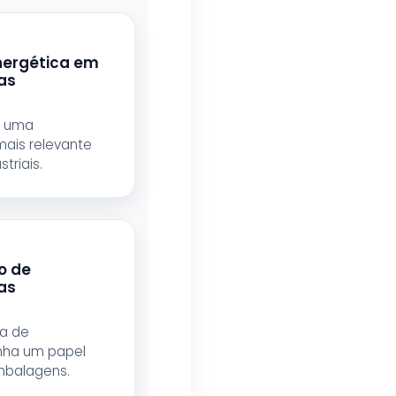
Energética em
as
é uma
ais relevante
triais.
o de
as
a de
nha um papel
embalagens.