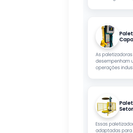
Palet
Capa
As paletizadora
desempenham um
operações industr
Pale
Setor
Essas paletizado
adaptadas para 