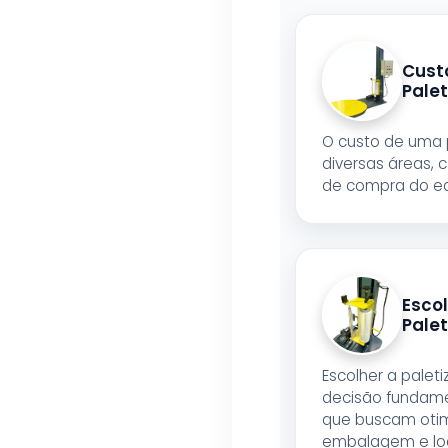
Cust
Pale
O custo de uma 
diversas áreas,
de compra do e
Esco
Pale
Escolher a palet
decisão fundam
que buscam otim
embalagem e log