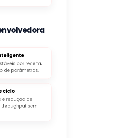
 envolvedora
teligente
táveis por receita,
tro de parâmetros.
e ciclo
 e redução de
r throughput sem