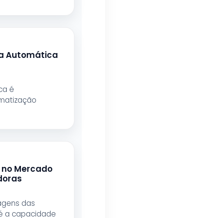
ra Automática
ca é
omatização
ASAP EMBALAGENS
 no Mercado
doras
Respondemos rapidamente
agens das
 é a capacidade