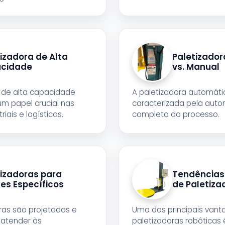
izadora de Alta
Paletizado
cidade
vs. Manual
s de alta capacidade
A paletizadora automáti
 papel crucial nas
caracterizada pela aut
iais e logísticas.
completa do processo.
tizadoras para
Tendências
es Específicos
de Paletiza
ras são projetadas e
Uma das principais vant
atender às
paletizadoras robóticas