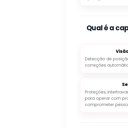
Qual é a ca
Visão
Detecção de posição
correções automáti
Se
Proteções, intertrav
para operar com pr
comprometer pesso