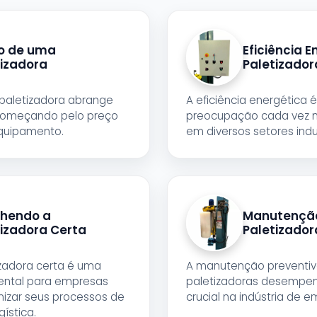
o de uma
Eficiência 
tizadora
Paletizador
paletizadora abrange
A eficiência energética 
 começando pelo preço
preocupação cada vez m
quipamento.
em diversos setores indus
lhendo a
Manutençã
tizadora Certa
Paletizador
izadora certa é uma
A manutenção preventiv
ental para empresas
paletizadoras desempe
izar seus processos de
crucial na indústria de 
ística.