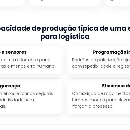
pacidade de produção típica de uma
para logística
 e sensores
Programação in
, altura e formato para
Padrões de paletização ajus
cas e menos erro humano.
com repetibilidade e regis
gurança
Eficiência d
amentos e rotinas seguras
Otimização de movimentos
odutividade sem
tempos mortos para eleva
as.
“forçar” o processo.